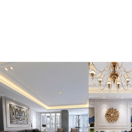
91香蕉小视频入口
亮面91